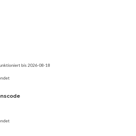
unktioniert bis 2026-08-18
endet
ionscode
endet