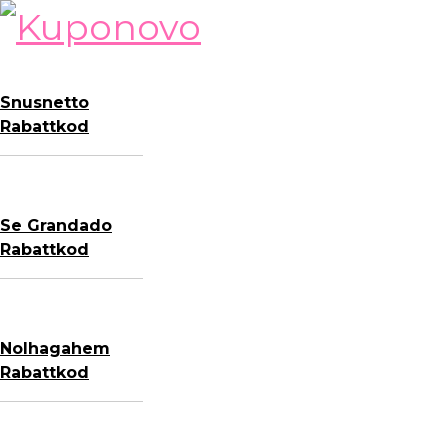
Skip
to
content
Snusnetto
Rabattkod
Se Grandado
Rabattkod
Nolhagahem
Rabattkod